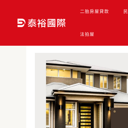
跳
Post
至
navigation
二胎房屋貸款
主
要
首頁
>
貸款理財資訊
>
老屋修繕貸款適合哪些人申請?
內
法拍屋
容