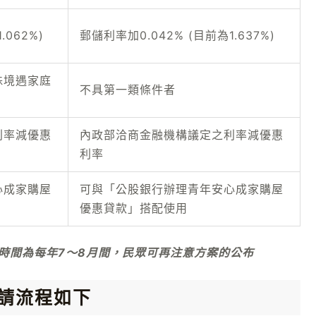
.062%)
郵儲利率加0.042% (目前為1.637%)
殊境遇家庭
不具第一類條件者
利率減優惠
內政部洽商金融機構議定之利率減優惠
利率
心成家購屋
可與「公股銀行辦理青年安心成家購屋
優惠貸款」搭配使用
時間為每年7～8月間，民眾可再注意方案的公布
請流程如下