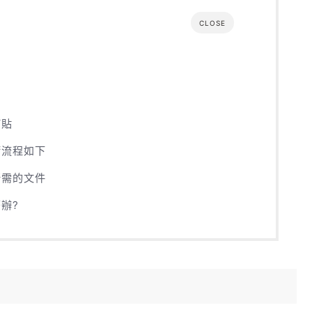
CLOSE
補貼
請流程如下
所需的文件
辦?