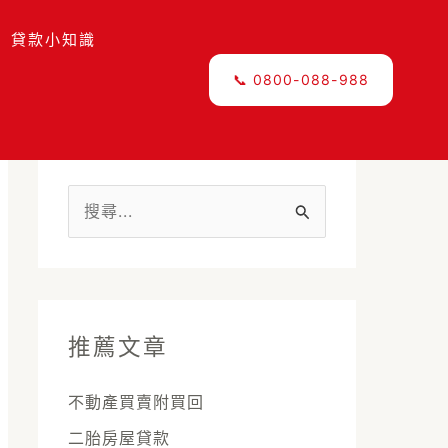
貸款小知識
📞 0800-088-988
搜
尋
關
鍵
推薦文章
字
:
不動產買賣附買回
二胎房屋貸款