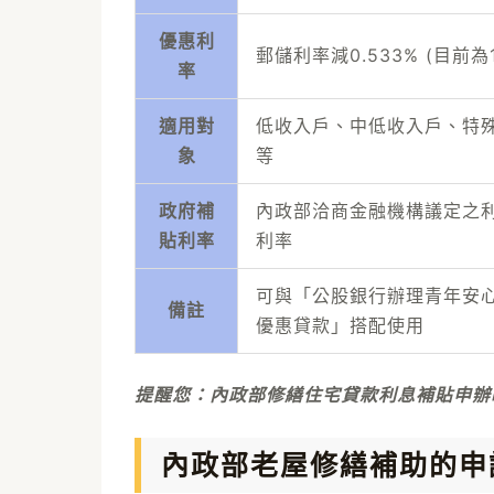
優惠利
郵儲利率減0.533% (目前為1
率
適用對
低收入戶、中低收入戶、特
象
等
政府補
內政部洽商金融機構議定之
貼利率
利率
可與「公股銀行辦理青年安
備註
優惠貸款」搭配使用
提醒您：內政部修繕住宅貸款利息補貼申辦
內政部老屋修繕補助的申