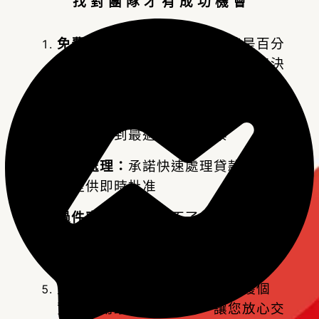
找 對 團 隊 才 有 成 功 機 會
免費諮詢：
免費諮詢不是口號是百分
百承諾，貸款條件透明，您有最終決
定權
個人化服務：
提供個人化貸款建議，
確保您得到最適合您的方案
快速處理：
承諾快速處理貸款申請，
並提供即時批准
過件率高：
銀行過不了件的、條件不
好或是收入不明確的，請讓我們協助
您
資料保密：
我們尊重隱私，保護個
資，採用最新安全技術，讓您放心交