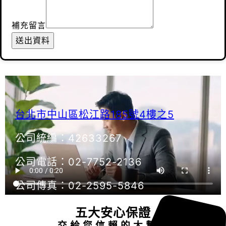
補充留言
送出資料
台北市中山區松江路185號4樓之5
公司統編：42633267
公司電話：02-7752-2136
公司傳真：02-2595-5846
五大安心保證
交 給 您 信 賴 的 大 幫 手