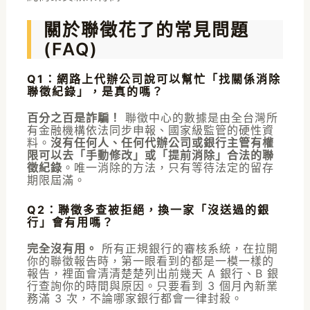
關於聯徵花了的常見問題
(FAQ)
Q1：網路上代辦公司說可以幫忙「找關係消除
聯徵紀錄」，是真的嗎？
百分之百是詐騙！
聯徵中心的數據是由全台灣所
有金融機構依法同步申報、國家級監管的硬性資
料。
沒有任何人、任何代辦公司或銀行主管有權
限可以去「手動修改」或「提前消除」合法的聯
徵紀錄
。唯一消除的方法，只有等待法定的留存
期限屆滿。
Q2：聯徵多查被拒絕，換一家「沒送過的銀
行」會有用嗎？
完全沒有用。
所有正規銀行的審核系統，在拉開
你的聯徵報告時，第一眼看到的都是一模一樣的
報告，裡面會清清楚楚列出前幾天 A 銀行、B 銀
行查詢你的時間與原因。只要看到 3 個月內新業
務滿 3 次，不論哪家銀行都會一律封殺。