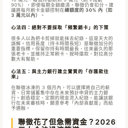
90%），即使每期全額繳清，聯徵仍會扣分。建
議將每月刷卡金額控制在
總額度的 30% 內（如
3 萬元以內）
。
心法四：絕對不要採取「頻繁銷卡」的下策
很多人以為把卡剪掉就能抹去紀錄，這是天大的
誤解。信用長度（持卡時間長短）是聯徵加分的
重要指標。保留你持有時間最長、往來最久的那
張老卡，並維持正常刷卡、按時還款，對拉高分
數大有幫助。
心法五：與主力銀行建立實質的「存匯款往
來」
在聯徵冰凍的 3 個月內，可以選擇將自己的薪
資、日常儲蓄集中存在未來預計申貸的主力銀
行。創造穩定、定期的現金流入紀錄，能讓該銀
行在未來審核時，願意參考「內部貢獻度」而給
予通融。
聯徵花了但急需資金？2026