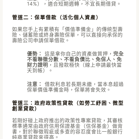
14%），適合短期週轉，不宜長期借貸。
管道二：保單借款（活化個人資產）
如果您手上有累積有「價值準備金」的傳統型壽
險、儲蓄險或終身壽險保單，可以直接向承保的
壽險公司申請保單借款。
優勢：
這是拿你自己的資產做質押，
完全
不看聯徵分數、不看負債比、免保人、免
財力證明
，且撥款極快（線上申請最快當
天到帳）。
注意：
借款利息若長期未繳，當本息超過
保單價值準備金時，保單將會失效。
管道三：政府政策性貸款（如勞工紓困、微型
創業貸款）
若剛好碰上政府推出的政策性專案貸款，其審核
標準通常由政府信用保證基金（信保基金）做背
書，對於聯徵瑕疵或多查的容忍度會比一般銀行
純商業貸款來得高。