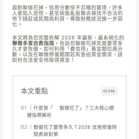
面對聯徵花掉、信用分數慘不忍睹的窘境，許多
人會陷入恐慌，甚至病急亂投醫去尋找不合法的
地下錢莊或民間高利貸，導致財務狀況進一步惡
化。
本文將為您完整拆解 2026 年最新、最系統化的
聯徵多查自救指南
。告訴您聯徵花掉究竟要等多
久才會恢復、如何利用「養信用」黃金期拉高分
數，以及在聯徵修復期間若有急迫資金需求，該
如何合法安全地取得資金！
本文重點
CLOSE
什麼是「
聯徵
花了」？三大核心關
鍵指標解析
聯徵花了要等多久？2026 信用修復時
間表與對策