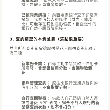
機，急需大量資金周轉。
已被同業婉拒：
前面幾家銀行查了卻沒有
撥款，代表借款人的條件（財力、債務
比）可能存在其他隱形瑕疵，後面送件的
銀行自然不願冒險承接。
3. 查詢類型的本質差異（這點很重要）
並非所有查詢都會讓聯徵變花。聯徵查詢紀錄分
為三種：
新業務查詢：
由你主動申請貸款、信用卡
所觸發，
會影響信用分數、會讓聯徵變
花
。
帳戶管理查詢：
原往來銀行定期追蹤你的
信用狀況，
不會影響分數
。
自行查閱聯徵：
借款人自己透過自然人憑
證或聯徵 APP 查詢，
完全不計入銀行的新
業務查詢次數，也不會扣分
。