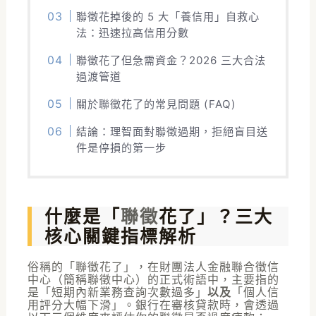
聯徵花掉後的 5 大「養信用」自救心
法：迅速拉高信用分數
聯徵花了但急需資金？2026 三大合法
過渡管道
關於聯徵花了的常見問題 (FAQ)
結論：理智面對聯徵過期，拒絕盲目送
件是停損的第一步
什麼是「
聯徵
花了」？三大
核心關鍵指標解析
俗稱的「聯徵花了」，在財團法人金融聯合徵信
中心（簡稱聯徵中心）的正式術語中，主要指的
是「短期內新業務查詢次數過多」
以及
「個人信
用評分大幅下滑」。銀行在審核貸款時，會透過