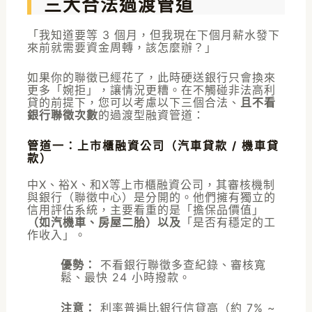
三大合法過渡管道
「我知道要等 3 個月，但我現在下個月薪水發下
來前就需要資金周轉，該怎麼辦？」
如果你的聯徵已經花了，此時硬送銀行只會換來
更多「婉拒」，讓情況更糟。在不觸碰非法高利
貸的前提下，您可以考慮以下三個合法、
且不看
銀行聯徵次數
的過渡型融資管道：
管道一：上市櫃融資公司（汽車貸款 / 機車貸
款）
中X、裕X、和X等上市櫃融資公司，其審核機制
與銀行（聯徵中心）是分開的。他們擁有獨立的
信用評估系統，主要看重的是「擔保品價值」
（如汽機車、房屋二胎）以及
「是否有穩定的工
作收入」。
優勢：
不看銀行聯徵多查紀錄、審核寬
鬆、最快 24 小時撥款。
注意：
利率普遍比銀行信貸高（約 7% ~