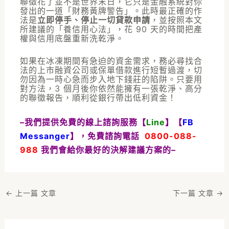
聯徵花了並不是世界末日，它只是金融系統對你
發出的一道「財務黃牌警告」。此時最正確的作
法是
立即停手、停止一切貸款申請
，並按照本文
所建議的「養信用心法」，花 90 天的時間把產
權與信用底盤重新洗乾淨。
如果在冰凍期間有急迫的資金需求，務必尋找合
法的上市融資公司或保單借款進行短暫過渡，切
勿因為一時心急而步入地下錢莊的陷阱。只要用
對方法，3 個月後你依然能擁有一張乾淨、高分
的聯徵報告，順利從銀行帶出低利資金！
–我們提供免費的線上諮詢服務【
Line
】【
FB
Messanger
】，免費諮詢電話
0800-088-
988
我們會給你最好的決解建議方案的–
←
上一篇 文章
下一篇 文章
→