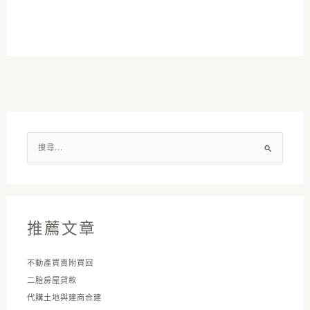
搜
尋
關
鍵
字
推薦文章
:
不動產買賣附買回
二胎房屋貸款
代購土地與建商合建