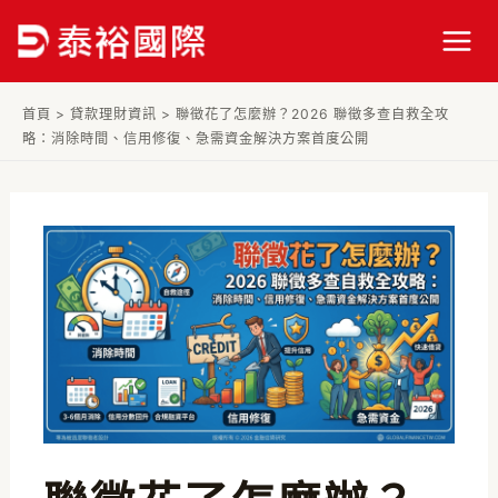
跳
Post
Mai
至
navigation
Men
主
要
首頁
>
貸款理財資訊
>
聯徵花了怎麼辦？2026 聯徵多查自救全攻
內
略：消除時間、信用修復、急需資金解決方案首度公開
容