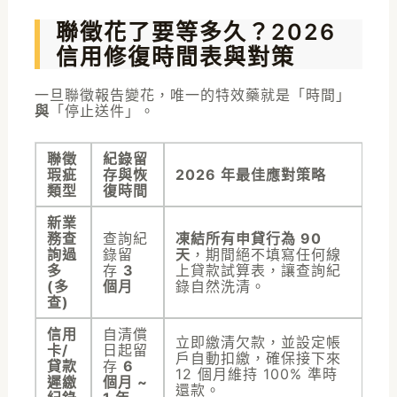
聯徵花了要等多久？2026
信用修復時間表與對策
一旦聯徵報告變花，唯一的特效藥就是「時間」
與
「停止送件」。
聯徵
紀錄留
瑕疵
存與恢
2026 年最佳應對策略
類型
復時間
新業
務查
查詢紀
凍結所有申貸行為 90
詢過
錄留
天
，期間絕不填寫任何線
多
存
3
上貸款試算表，讓查詢紀
(多
個月
錄自然洗清。
查)
信用
自清償
立即繳清欠款，並設定帳
卡/
日起留
戶自動扣繳，確保接下來
貸款
存
6
12 個月維持 100% 準時
遲繳
個月 ~
還款。