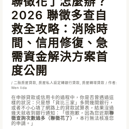
聯徵花了怎麼辦？
2026 聯徵多查自
救全攻略：消除時
間、信用修復、急
需資金解決方案首
度公開
/
二胎房屋貸款
,
房屋私人設定轉銀行貸款
,
房屋轉增貸款
/ 作者:
Wen Iida
在申辦貸款或信用卡的過程中，你是否曾遇過這
樣的狀況：只是想「貨比三家」多問幾間銀行，
或者不小心填了網路上的貸款試算表，結果沒過
幾天就收到銀行通知：「很抱歉，因為您近期
聯
徵查詢次數過多（聯徵花了）
，本行無法核准您
的申請。」