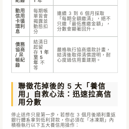
紀錄
1 年
動用
每期帳
連續 3 到 6 個月採取
信用
單皆會
「每期全額繳清」，絕不
卡循
揭露並
只繳「最低應繳金額」，
環利
動態扣
分數會顯著回升。
息
分
結清日
債務
起留
協商
嚴格執行協商還款計畫，
存
1 年
/ 呆
結清後取得清償證明，耐
至 5
帳紀
心度過信用重建期。
年
不
錄
等
聯徵花掉後的 5 大「養信
用」自救心法：迅速拉高信
用分數
停止送件只是第一步，若想在 3 個月後順利重返
銀行體系拿到低利貸款，你必須在「冰凍期」內
積極執行以下五大養信用操作：