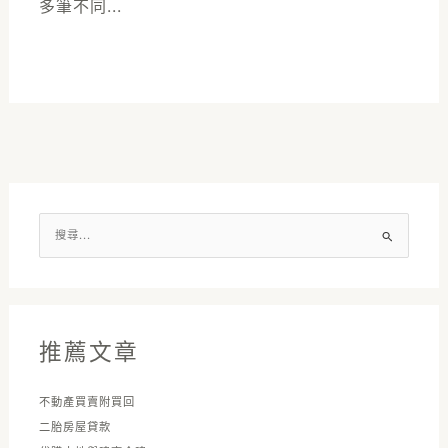
多筆不同...
搜
尋
關
鍵
字
推薦文章
:
不動產買賣附買回
二胎房屋貸款