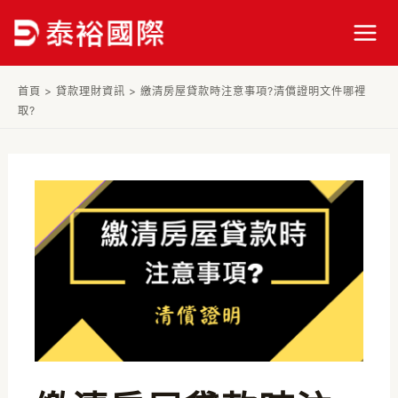
跳
Post
Mai
至
navigation
Men
主
要
首頁
>
貸款理財資訊
>
繳清房屋貸款時注意事項?清償證明文件哪裡
內
取?
容