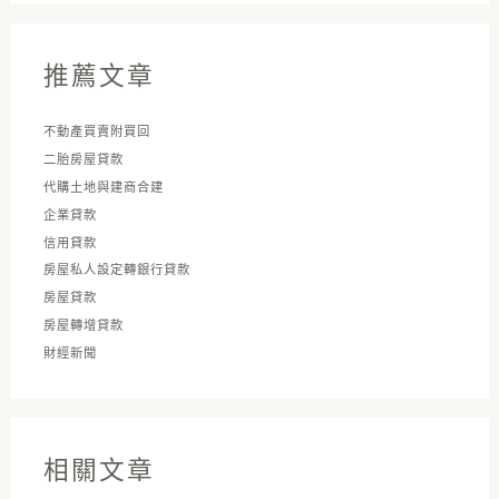
鍵
字
推薦文章
:
不動產買賣附買回
二胎房屋貸款
代購土地與建商合建
企業貸款
信用貸款
房屋私人設定轉銀行貸款
房屋貸款
房屋轉增貸款
財經新聞
相關文章