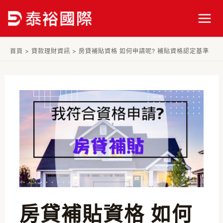
跳
Post
Mai
至
navigation
Men
主
要
首頁
>
貸款理財資訊
>
房貸補貼資格 如何申請呢? 補貼資格認定基準
內
容
房貸補貼資格 如何