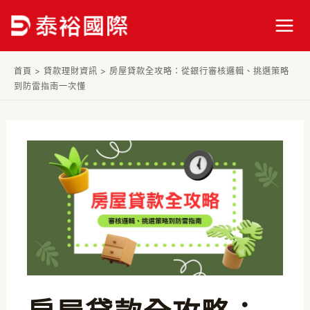
跳
Post
Mai
至
navigation
Men
主
要
首頁
>
貸款理財資訊
>
房屋貸款全攻略：從銀行審核邏輯、挑選策略
內
到防雷指南一次懂
容