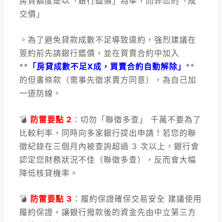
房貸額度是以「銀行鑑價」為準，而非您的「成
交價」
。為了避免貸款成數不足導致違約，強烈建議在
簽約前先請銀行鑑價，並在買賣合約中加入
**
「房貸成數不足X成，買賣合約自動解除」
**
的但書條款（需事先徵求賣方同意），為自己加
一道防線。
💣
防雷要點 2
：切勿「聯徵多查」 千萬不要為了
比較利率，同時向多家銀行提出申請！若您的聯
徵紀錄在三個月內被查詢超過 3 次以上，銀行會
認定您財務狀況不佳（聯徵多查），反而會大幅
降低核貸機率。
💣
防雷要點 3
：履約保證確保交易安全 建議使用
履約保證，讓銀行撥款後的資金先由中立第三方