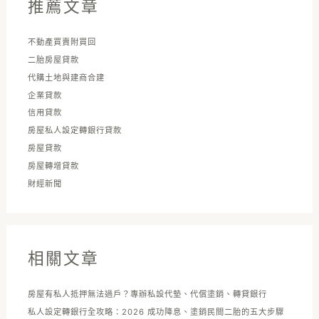
推薦文章
:
不動產買賣附買回
二胎房屋貸款
代購土地與建商合建
企業貸款
信用貸款
房屋私人設定轉銀行貸款
房屋貸款
房屋轉增貸款
財經新聞
相關文章
房屋有私人抵押無法過戶？專辦私設代墊、代償塗銷、轉貸銀行
私人設定轉銀行全攻略：2026 成功降息、塗銷民間二胎的五大步驟