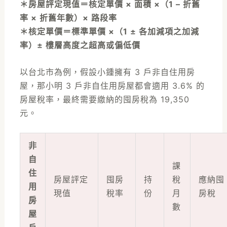
＊房屋評定現值＝核定單價 × 面積 ×（1 – 折舊
率 × 折舊年數）× 路段率
＊核定單價＝標準單價 ×（1 ± 各加減項之加減
率）± 樓層高度之超高或偏低價
以台北市為例，假設小鍾擁有 3 戶非自住用房
屋，那小明 3 戶非自住用房屋都會適用 3.6% 的
房屋稅率，最終需要繳納的囤房稅為 19,350
元。
非
自
課
住
房屋評定
囤房
持
稅
應納囤
用
現值
稅率
份
月
房稅
房
數
屋