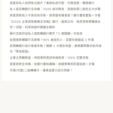
房屋有私人抵押無法過戶？專辦私設代墊、代償塗銷、轉貸銀行
私人設定轉銀行全攻略：2026 成功降息、塗銷民間二胎的五大步驟
房屋貸款收入不高但有存款，房貸還有機會過？銀行審核重點一次看
【2026 企業貸款推薦全攻略】銀行、融資公司、政府貸款哪種適合
你？流程、利率與過件關鍵全解析
銀行怎麼評估私人借款轉銀行案件？5 個關鍵一次說清
民間借款轉銀行怎麼做？90% 被拒的人，其實先做錯這 3 件事
民間轉銀行為什麼會失敗？揭開 3 大隱形地雷，專業顧問教你如何成
功「降息脫困」
企業主周轉救星：用買賣附買回申請房貸｜100% 完整流程
房屋貸款全攻略：從銀行審核邏輯、挑選策略到防雷指南一次懂
代償(代墊)二胎轉銀行，讓資金壓力迎刃而解！