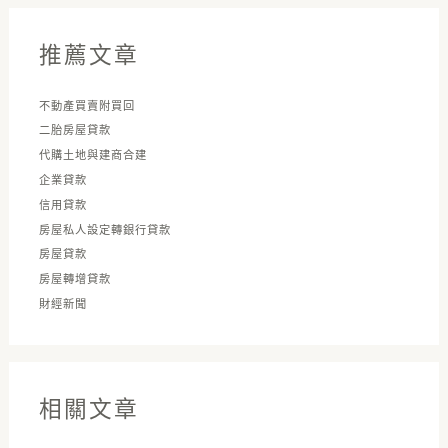
鍵
字
推薦文章
:
不動產買賣附買回
二胎房屋貸款
代購土地與建商合建
企業貸款
信用貸款
房屋私人設定轉銀行貸款
房屋貸款
房屋轉增貸款
財經新聞
相關文章