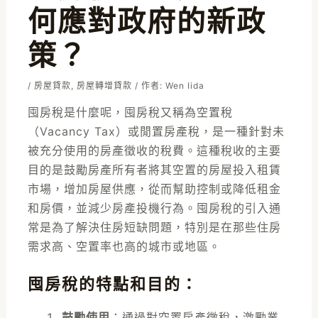
何應對政府的新政
策？
/
房屋貸款
,
房屋轉增貸款
/ 作者:
Wen Iida
囤房稅是什麼呢，囤房稅又稱為空置稅
（Vacancy Tax）或閒置房產稅，是一種針對未
被充分使用的房產徵收的稅費。這種稅收的主要
目的是鼓勵房產所有者將其空置的房屋投入租賃
市場，增加房屋供應，從而幫助控制或降低租金
和房價，並減少房產投機行為。囤房稅的引入通
常是為了解決住房短缺問題，特別是在那些住房
需求高、空置率也高的城市或地區。
囤房稅的特點和目的：
鼓勵使用
：通過對空置房產徵稅，激勵業