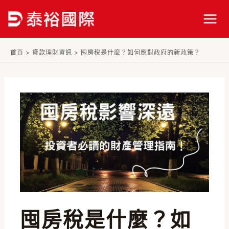
跳
Post
Mai
至
navigation
Men
主
要
首頁
>
貸款理財資訊
>
囤房稅是什麼？如何應對政府的新政策？
內
容
囤房稅是什麼？如