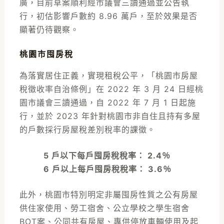
廣，目前草案順利經市議會三讀通過並公告執
行，初估影響戶數約 8.96 萬戶，至於效果是否
顯著仍待觀察。
桃園市囤房稅
為落實居住正義，實現租稅公平，「桃園市房屋
稅徵收率自治條例」在 2022 年 3 月 24 日經桃
園市議會三讀通過，自 2022 年 7 月 1 日起施
行，並於 2023 年針對桃園市非自住且持有多屋
的戶數採行房屋稅差別稅率的課徵。
5 戶以下每戶囤房稅稅率： 2.4％
6 戶以上每戶囤房稅稅率： 3.6％
此外，桃園市特別明定非屬囤房性質之公有房屋
供住家使用、勞工宿舍、公立學校之學生宿舍
BOT案、公同共有房屋、專供停放車輛使用及起