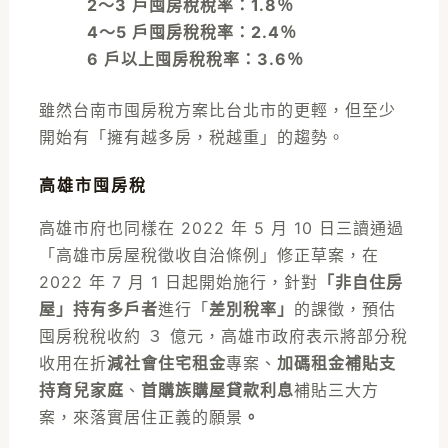
2～3 戶囤房稅稅率：1.8％
4～5 戶囤房稅稅率：2.4％
6 戶以上囤房稅稅率：3.6％
雖然台南市囤房稅方案比台北市的更輕，但至少
開始有「擁有越多房，税越重」的趨勢。
高雄市囤房稅
高雄市府也同樣在 2022 年 5 月 10 日三讀通過
「高雄市房屋稅徵收自治條例」修正草案，在
2022 年 7 月 1 日起開始施行，針對
「非自住房
屋」持有多戶者
進行「
差別稅率」
的課徵，預估
囤房稅稅收約 ３ 億元，高雄市政府表示將部分稅
收用在折
減社會住宅租金
專案、
加碼租金補貼支
持育兒家庭
、
首購族購屋貸款利息
補貼三大方
案，來落實居住正義的願景
。