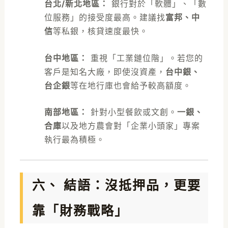
台北/新北地區：
銀行對於「軟體」、「數
位服務」的接受度最高。建議找
富邦、中
信
等私銀，核貸速度最快。
台中地區：
重視「工業鏈位階」。若您的
客戶是知名大廠，即使沒資產，
台中銀、
台企銀
等在地行庫也會給予較高額度。
南部地區：
針對小型餐飲或文創。
一銀、
合庫
以及地方農會對「企業小頭家」專案
執行最為積極。
六、 結語：沒抵押品，更要
靠「財務戰略」