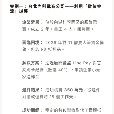
案例一：台北內科電商公司——利用「數位金
流」逆襲
企業背景：
位於內湖科學園區的服飾電
商，成立 2 年，員工 4 人，無房產。
面臨困境：
2026 年雙 11 需要大筆資金備
貨，但名下無抵押品。
解決方案：
透過顧問彙整 Line Pay 與官
網刷卡紀錄（數位 401），申請企業小頭
家週轉金。
最終結果：
成功核貸
350 萬元
，從送件
到撥款僅費時 15 個工作天。
成功關鍵：
穩定的數位營收取代了實體抵