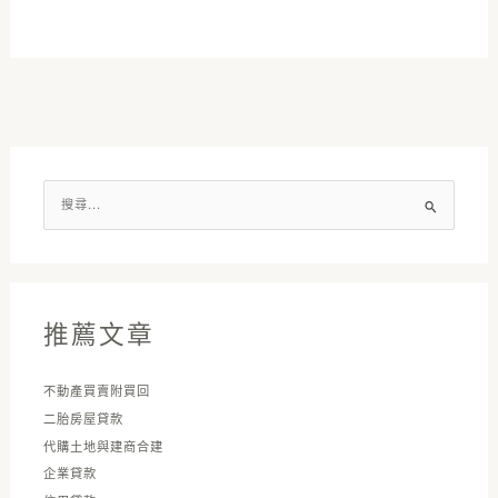
搜
尋
關
鍵
字
推薦文章
:
不動產買賣附買回
二胎房屋貸款
代購土地與建商合建
企業貸款