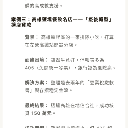
購的高成數支援。
案例三：高雄鹽埕餐飲名店——「疫後轉型」
擴店貸款
背景：
高雄鹽埕區的一家排隊小吃，打算
在左營高鐵站開設分店。
面臨困境：
雖然生意好，但報表多為
405（免開統一發票），銀行認為風險高。
解決方案：
整理過去兩年的「營業稅繳款
書」與存摺穩定金流。
最終結果：
透過高雄在地信合社，成功核
貸
150 萬元
。