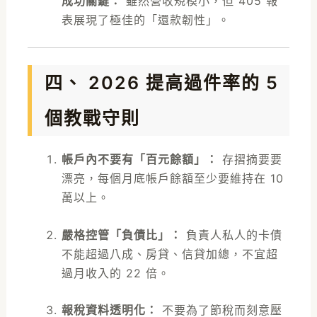
成功關鍵：
雖然營收規模小，但 405 報
表展現了極佳的「還款韌性」。
四、 2026 提高過件率的 5
個教戰守則
帳戶內不要有「百元餘額」：
存摺摘要要
漂亮，每個月底帳戶餘額至少要維持在 10
萬以上。
嚴格控管「負債比」：
負責人私人的卡債
不能超過八成、房貸、信貸加總，不宜超
過月收入的 22 倍。
報稅資料透明化：
不要為了節稅而刻意壓