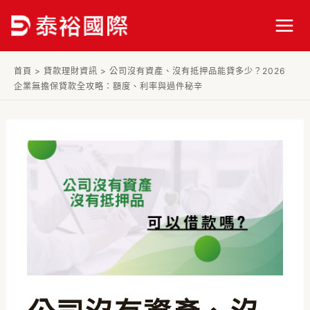
跳
Post
Mai
至
navigation
Men
主
要
首頁
>
貸款理財資訊
>
公司沒有資產、沒有抵押品能貸多少？2026
內
企業無擔保貸款全攻略：額度、利率與過件秘辛
容