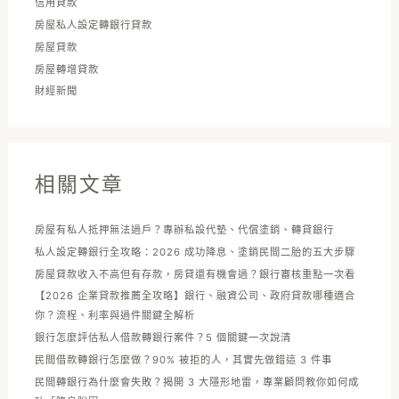
信用貸款
房屋私人設定轉銀行貸款
房屋貸款
房屋轉增貸款
財經新聞
相關文章
房屋有私人抵押無法過戶？專辦私設代墊、代償塗銷、轉貸銀行
私人設定轉銀行全攻略：2026 成功降息、塗銷民間二胎的五大步驟
房屋貸款收入不高但有存款，房貸還有機會過？銀行審核重點一次看
【2026 企業貸款推薦全攻略】銀行、融資公司、政府貸款哪種適合
你？流程、利率與過件關鍵全解析
銀行怎麼評估私人借款轉銀行案件？5 個關鍵一次說清
民間借款轉銀行怎麼做？90% 被拒的人，其實先做錯這 3 件事
民間轉銀行為什麼會失敗？揭開 3 大隱形地雷，專業顧問教你如何成