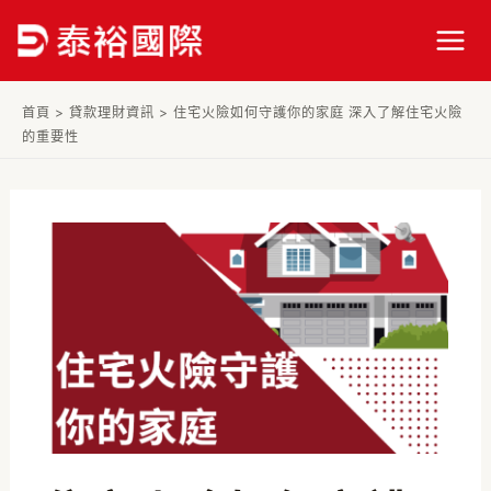
跳
Post
Mai
至
navigation
Men
主
要
首頁
>
貸款理財資訊
>
住宅火險如何守護你的家庭 深入了解住宅火險
內
的重要性
容