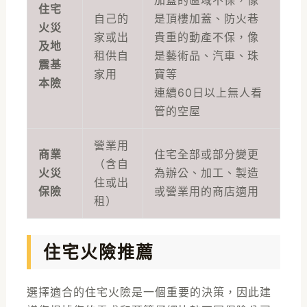
住宅
自己的
是頂樓加蓋、防火巷
火災
家或出
貴重的動產不保，像
及地
租供自
是藝術品、汽車、珠
震基
家用
寶等
本險
連續60日以上無人看
管的空屋
營業用
商業
住宅全部或部分變更
（含自
火災
為辦公、加工、製造
住或出
保險
或營業用的商店適用
租）
住宅火險推薦
選擇適合的住宅火險是一個重要的決策，因此建