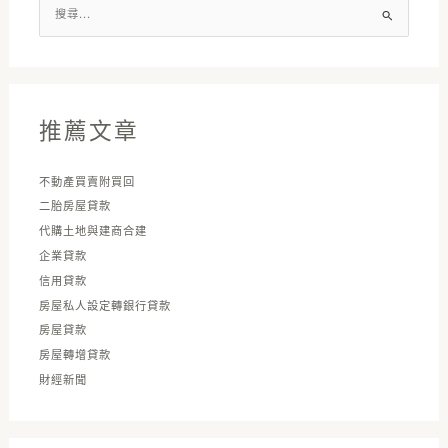
搜
尋
關
鍵
字
推薦文章
:
不動產買賣附買回
二胎房屋貸款
代購土地與建商合建
企業貸款
信用貸款
房屋私人設定轉銀行貸款
房屋貸款
房屋轉增貸款
財經新聞