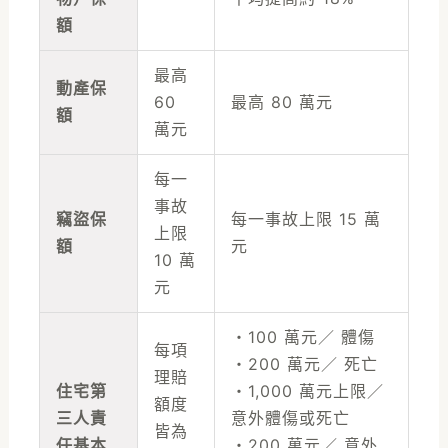
額
最高
動產保
60
最高 80 萬元
額
萬元
每一
事故
竊盜保
每一事故上限 15 萬
上限
額
元
10 萬
元
・100 萬元／ 體傷
每項
・200 萬元／ 死亡
理賠
住宅第
・1,000 萬元上限／
額度
三人責
意外體傷或死亡
皆為
任基本
・200 萬元／ 意外