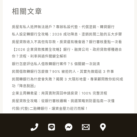
相關文章
房屋有私人抵押無法過戶？專辦私設代墊、代償塗銷、轉貸銀行
私人設定轉銀行全攻略：2026 成功降息、塗銷民間二胎的五大步驟
房屋貸款收入不高但有存款，房貸還有機會過？銀行審核重點一次看
【2026 企業貸款推薦全攻略】銀行、融資公司、政府貸款哪種適合
你？流程、利率與過件關鍵全解析
銀行怎麼評估私人借款轉銀行案件？5 個關鍵一次說清
民間借款轉銀行怎麼做？90% 被拒的人，其實先做錯這 3 件事
民間轉銀行為什麼會失敗？揭開 3 大隱形地雷，專業顧問教你如何成
功「降息脫困」
企業主周轉救星：用買賣附買回申請房貸｜100% 完整流程
房屋貸款全攻略：從銀行審核邏輯、挑選策略到防雷指南一次懂
代償(代墊)二胎轉銀行，讓資金壓力迎刃而解！