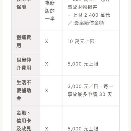
為新
保險
事故財物損害
版的
・上限 2,400 萬元
一半
／ 最高賠償金額
搬運費
X
10 萬元上限
用
租屋仲
X
5,000 元上限
介費用
生活不
3,000 元／日，每一
便補助
X
事故最多申請 30 天
金
金融、
信用卡
及政見
X
5,000 元上限