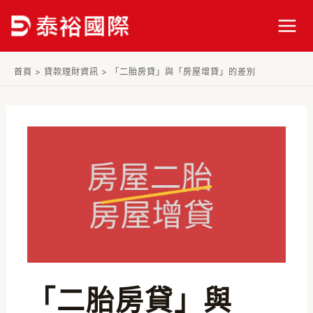
跳
Post
Mai
至
navigation
Men
主
要
首頁
>
貸款理財資訊
>
「二胎房貸」與「房屋增貸」的差別
內
容
「二胎房貸」與