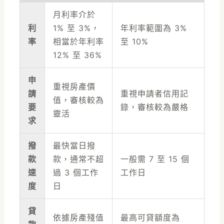
月利率介於
利
1% 至 3%，
年利率範圍為 3%
率
相當於年利率
至 10%
12% 至 36%
申
重視房產價
請
重視申請者信用記
值，審核較為
要
錄，審核較為嚴格
靈活
求
撥
最快當日撥
款
款，通常不超
一般需 7 至 15 個
速
過 3 個工作
工作日
度
日
貸
依據房產殘值
最高可貸額度為