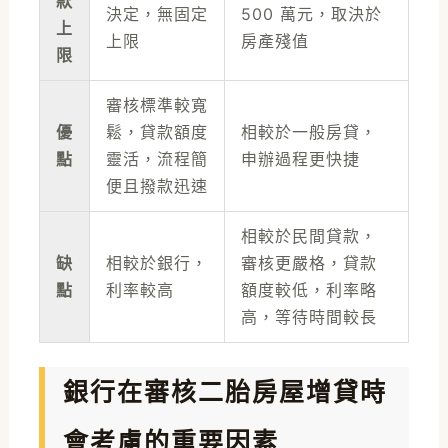
款
決定，無固定
500 萬元，取決於
上
上限
房產殘值
限
審核標準較寬
優
鬆，貸款額度
相較於一般房貸，
點
靈活，流程簡
申辦過程更快捷
便且撥款迅速
相較於民間貸款，
缺
相較於銀行，
審核更嚴格，貸款
點
利率較高
額度較低，利率略
高，等待時間較長
銀行在審核二胎房屋增貸時
會考慮的重要因素