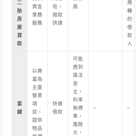
二
周
資金
低，
高
胎
轉
業務
撥款
房
的
服務
快速
屋
借
貸
款
款
人
可能
遇到
以典
違法
當為
金
主要
主，
營業
利率
當
項
快速
無標
–
–
鋪
目，
借款
準，
提供
風險
物品
大，