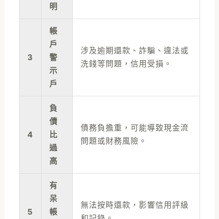
明
帳
戶
涉及逾期還款、詐騙、違法或
3
警
洗錢等問題，信用受損。
示
戶
負
債
債務負擔重，可能導致現金流
4
比
問題或財務風險。
過
高
有
呆
無法按時還款，影響信用評級
5
帳
和記錄。