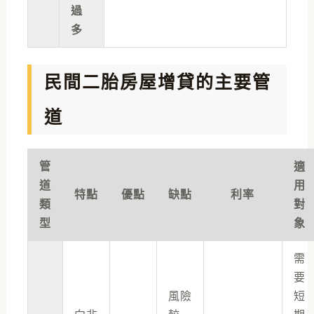
過
多
民間二胎房屋增貸的主要管
道
管
適
道
用
特點
優點
缺點
利率
類
對
型
象
需
要
風險
短