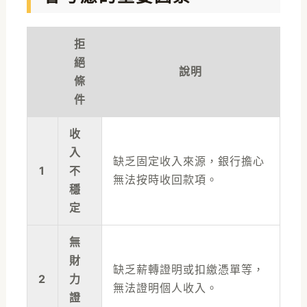
拒
絕
說明
條
件
收
入
缺乏固定收入來源，銀行擔心
1
不
無法按時收回款項。
穩
定
無
財
缺乏薪轉證明或扣繳憑單等，
2
力
無法證明個人收入。
證