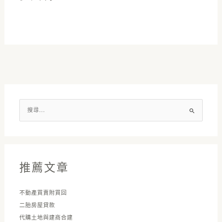
搜
尋
關
鍵
字
推薦文章
:
不動產買賣附買回
二胎房屋貸款
代購土地與建商合建