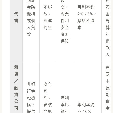
向非
較
期
金融
不綁
高，
月利率約
資
代
機構
約，
專業
2%~3%，
金
書
或個
無違
性和
繳息不還
周
人貸
約金
安全
本
轉
款
度無
的
保障
借
款
人
租
需
賃
要
／
中
非銀
安全
融
長
行金
可
資
期
融機
靠，
年利
公
資
構，
審核
率比
年利率約
司
金
提供
門檻
銀行
7~16%