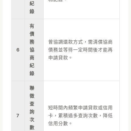
紀
錄
有
債
務
曾協調還款方式，需清償協商
6
協
債務並等待一定時間後才能再
商
申請貸款。
紀
錄
聯
徵
查
短時間內頻繁申請貸款或信用
詢
7
卡，累積過多查詢次數，降低
次
信用分數。
數