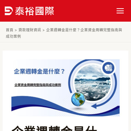
跳
Post
Mai
至
navigation
Men
主
要
首頁
>
貸款理財資訊
>
企業週轉金是什麼？企業資金周轉完整指南與
內
成功案例
容