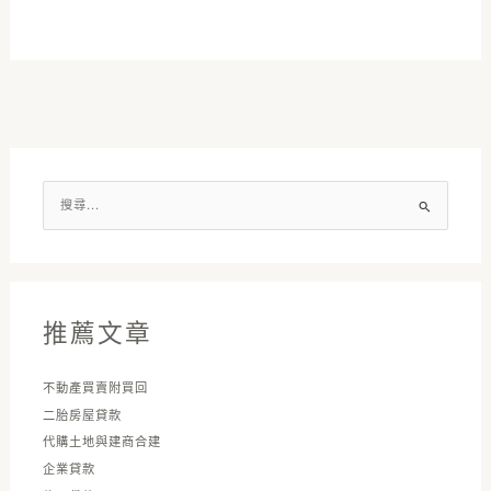
搜
尋
關
鍵
字
推薦文章
:
不動產買賣附買回
二胎房屋貸款
代購土地與建商合建
企業貸款