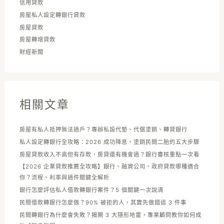
信用貸款
房屋私人設定轉銀行貸款
房屋貸款
房屋轉增貸款
財經新聞
相關文章
房屋有私人抵押無法過戶？專辦私設代墊、代償塗銷、轉貸銀行
私人設定轉銀行全攻略：2026 成功降息、塗銷民間二胎的五大步驟
房屋貸款收入不高但有存款，房貸還有機會過？銀行審核重點一次看
【2026 企業貸款推薦全攻略】銀行、融資公司、政府貸款哪種適合
你？流程、利率與過件關鍵全解析
銀行怎麼評估私人借款轉銀行案件？5 個關鍵一次說清
民間借款轉銀行怎麼做？90% 被拒的人，其實先做錯這 3 件事
民間轉銀行為什麼會失敗？揭開 3 大隱形地雷，專業顧問教你如何成