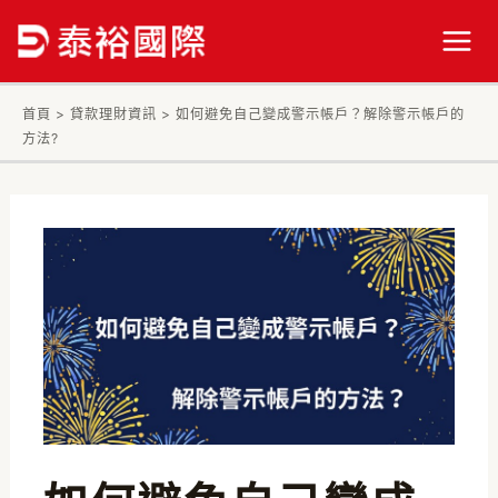
跳
Post
Mai
至
navigation
Men
主
要
首頁
>
貸款理財資訊
>
如何避免自己變成警示帳戶？解除警示帳戶的
內
方法?
容