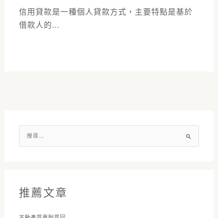
信用貸款是一種個人貸款方式，主要特點是基於
借款人的...
搜
尋
關
鍵
字
推薦文章
:
不動產買賣附買回