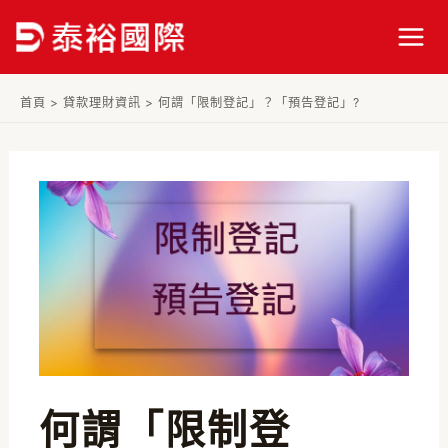
跳
Post
Mai
至
navigation
Men
主
要
首頁
>
貸款理財資訊
>
何謂「限制登記」？「預告登記」?
內
容
何謂「限制登