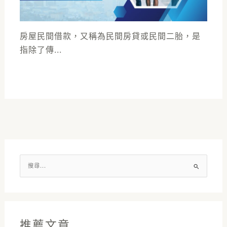
房屋民間借款，又稱為民間房貸或民間二胎，是
指除了傳...
搜
尋
關
鍵
字
推薦文章
: